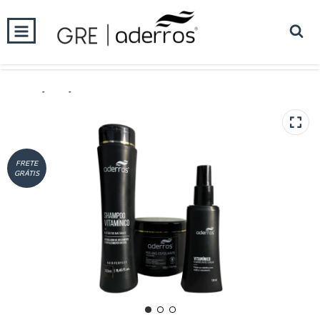
0
INÍCIO
PRODUTOS
CARRINHO
Início
-
KIT
-
Kit para Tratamento Completo da Raiz e do Couro Cabeludo.
ESGOTADO
FRETE
GRÁTIS