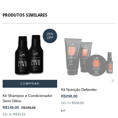
PRODUTOS SIMILARES
25
%
ESGOTADO
OFF
Kit Nutrição Defender
Kit Shampoo e Condicionador
R$298,00
Semi Dilino
12
x de
R$30,65
R$148,00
R$198,00
KIT
12
x de
R$15,22