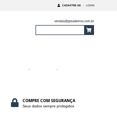
CADASTRE-SE
-
LOGIN
vendas@greaderros.com.br
0
Itens
|
R$0,00
Início
-
RECONSTRUÇÃO
-
Máscara de tratamento e
Uniformização cor BLUE 300ml
COMPRE COM SEGURANÇA
Seus dados sempre protegidos