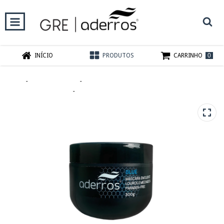
0
INÍCIO
PRODUTOS
CARRINHO
Início
-
RECONSTRUÇÃO
-
Máscara de tratamento e Uniformização cor BLUE
300ml
-
Máscara de Tratamento Blue 300ml
ESGOTADO